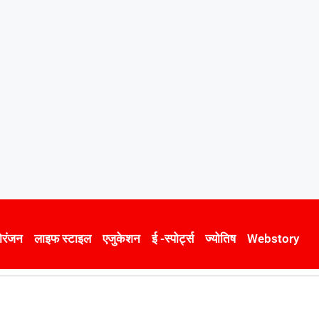
ोरंजन
लाइफ स्टाइल
एजुकेशन
ई -स्पोर्ट्स
ज्योतिष
Webstory