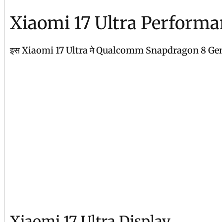
Xiaomi 17 Ultra Perform
इस Xiaomi 17 Ultra मे Qualcomm Snapdragon 8 Gen 5 और ऑक्ट
Xiaomi 17 Ultra Display