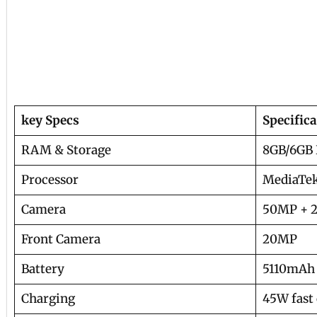
key Specs
Specific
RAM & Storage
8GB/6GB 
Processor
MediaTek
Camera
50MP + 
Front Camera
20MP
Battery
5110mAh
Charging
45W fast