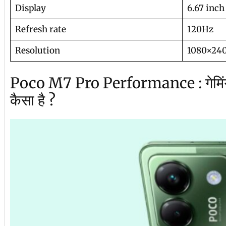
Display
6.67 inc
Refresh rate
120Hz
Resolution
1080×240
Poco M7 Pro Performance : गेमिंग औ
कैसा है ?