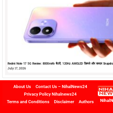
Redmi Note 17 5G Review: 8000mAh बैटरी, 120Hz AMOLED डिस्प्ले और दमदार Snapdrag
July 17, 2026
About Us
Contact Us – NihalNews24
Privacy Policy Nihalnews24
Nihal
Terms and Conditions
Disclaimer
Authors