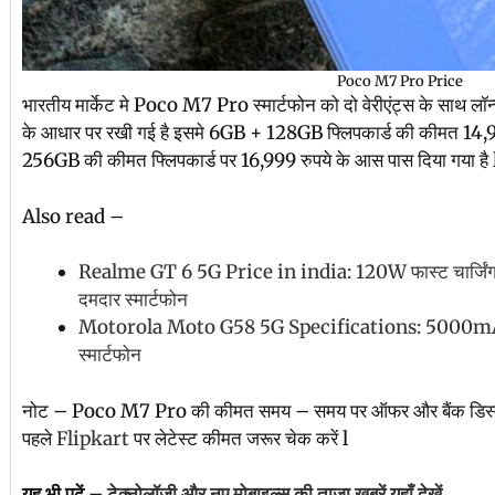
Poco M7 Pro Price
भारतीय मार्केट मे Poco M7 Pro स्मार्टफोन को दो वेरीएंट्स के साथ लॉन
के आधार पर रखी गई है इसमे 6GB + 128GB फ्लिपकार्ड की कीमत 14,9
256GB की कीमत फ्लिपकार्ड पर 16,999 रुपये के आस पास दिया गया है 
Also read –
Realme GT 6 5G Price in india: 120W फास्ट चार्जि
दमदार स्मार्टफोन
Motorola Moto G58 5G Specifications: 5000mAh औ
स्मार्टफोन
नोट – Poco M7 Pro की कीमत समय – समय पर ऑफर और बैंक डिस्काउ
पहले
Flipkart
पर लेटेस्ट कीमत जरूर चेक करें l
यह भी पढें –
टेक्नोलॉजी और नए मोबाइल्स की ताज़ा खबरें यहाँ देखें