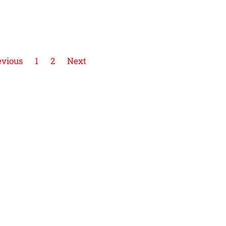
evious
1
2
Next