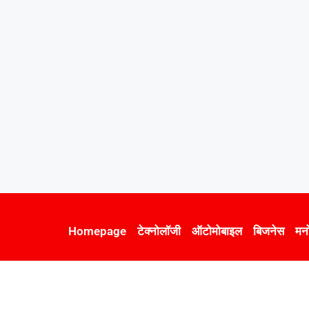
Homepage
टेक्नोलॉजी
ऑटोमोबाइल
बिजनेस
मन