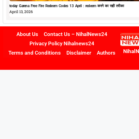
today Garena Free Fire Redeem Codes 13 April : redeem करने का सही तरीका
April 13, 2026
About Us
Contact Us – NihalNews24
Privacy Policy Nihalnews24
Nihal
Terms and Conditions
Disclaimer
Authors