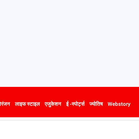
ोरंजन
लाइफ स्टाइल
एजुकेशन
ई -स्पोर्ट्स
ज्योतिष
Webstory