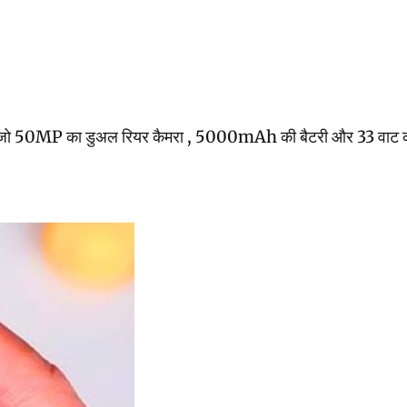
ो 50MP का डुअल रियर कैमरा , 5000mAh की बैटरी और 33 वाट का फास्ट