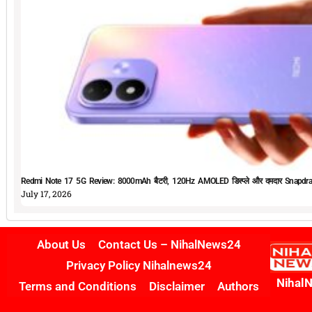
Redmi Note 17 5G Review: 8000mAh बैटरी, 120Hz AMOLED डिस्प्ले और दमदार Snapdrag
July 17, 2026
About Us
Contact Us – NihalNews24
Privacy Policy Nihalnews24
Nihal
Terms and Conditions
Disclaimer
Authors