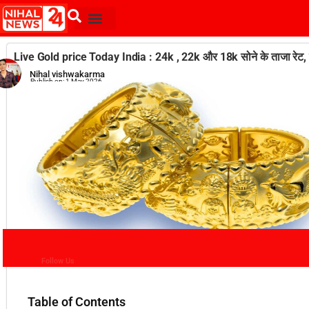
Live Gold price Today India : 24k , 22k और 18k सोने के ताजा रेट, 
Nihal vishwakarma
Publish on:
1 May 2026
Follow Us
Table of Contents