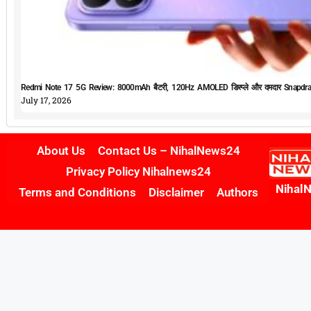
Redmi Note 17 5G Review: 8000mAh बैटरी, 120Hz AMOLED डिस्प्ले और दमदार Snapdrag
July 17, 2026
About Us
Contact Us – NihalNews24
Privacy Policy Nihalnews24
Nihal
Terms and Conditions
Disclaimer
Authors