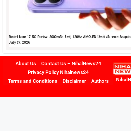
Redmi Note 17 5G Review: 8000mAh बैटरी, 120Hz AMOLED डिस्प्ले और दमदार Snapdrag
July 17, 2026
About Us
Contact Us – NihalNews24
Privacy Policy Nihalnews24
Nihal
Terms and Conditions
Disclaimer
Authors