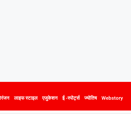
ोरंजन
लाइफ स्टाइल
एजुकेशन
ई -स्पोर्ट्स
ज्योतिष
Webstory