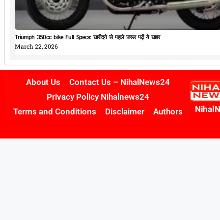
Triumph 350cc bike Full Specs: खरीदने से पहले जरूर पढ़ें ये खबर
March 22, 2026
About Us
Contact Us – NihalNews24
Privacy Policy Nihalnews24
Nihal
Terms and Conditions
Disclaimer
Authors