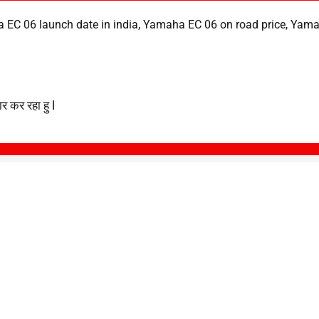
EC 06 launch date in india
,
Yamaha EC 06 on road price
,
Yamah
 कर रहा हु l