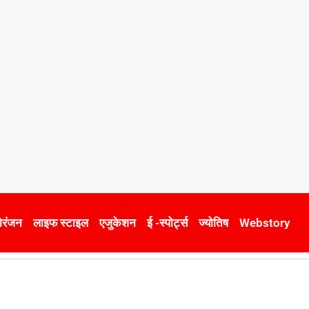
ोरंजन
लाइफ स्टाइल
एजुकेशन
ई -स्पोर्ट्स
ज्योतिष
Webstory