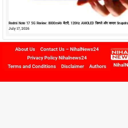
Redmi Note 17 5G Review: 8000mAh बैटरी, 120Hz AMOLED डिस्प्ले और दमदार Snapdrag
July 17, 2026
About Us
Contact Us – NihalNews24
Privacy Policy Nihalnews24
Nihal
Terms and Conditions
Disclaimer
Authors