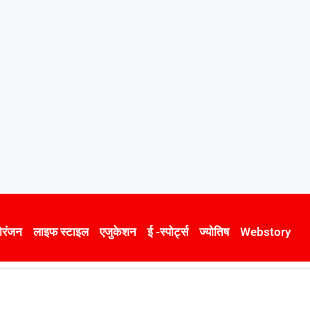
ोरंजन
लाइफ स्टाइल
एजुकेशन
ई -स्पोर्ट्स
ज्योतिष
Webstory