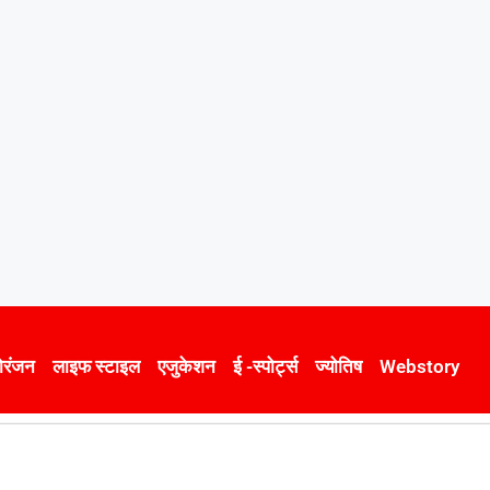
ोरंजन
लाइफ स्टाइल
एजुकेशन
ई -स्पोर्ट्स
ज्योतिष
Webstory