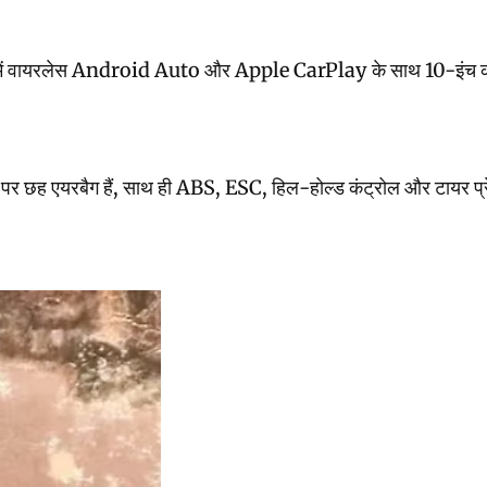
इसमें वायरलेस Android Auto और Apple CarPlay के साथ 10-इंच का टचस्क्
 छह एयरबैग हैं, साथ ही ABS, ESC, हिल-होल्ड कंट्रोल और टायर प्रेशर मॉनि