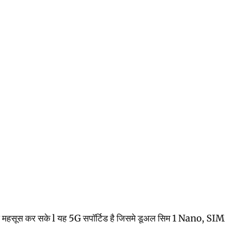
ी महसूस कर सके l यह 5G सपॉर्टिड है जिसमे डूअल सिम 1 Nano, SIM2 N