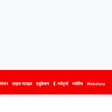
ोरंजन
लाइफ स्टाइल
एजुकेशन
ई -स्पोर्ट्स
ज्योतिष
Webstory