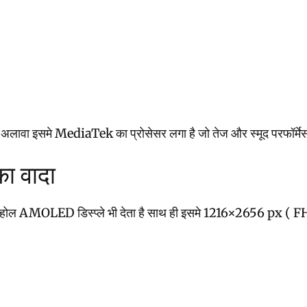
मे MediaTek का प्रोसेसर लगा है जो तेज और स्मूद परफॉर्मेस भी देत
का वादा
 होल AMOLED डिस्प्ले भी देता है साथ ही इसमे 1216×2656 px ( FHD+ )