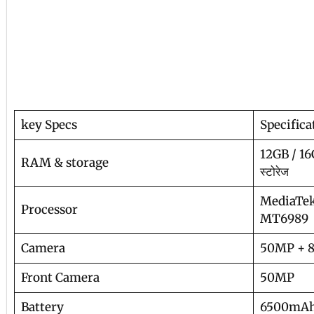
key Specs
Specifica
12GB / 1
RAM & storage
स्टोरेज
MediaTek
Processor
MT6989
Camera
50MP + 
Front Camera
50MP
Battery
6500mA