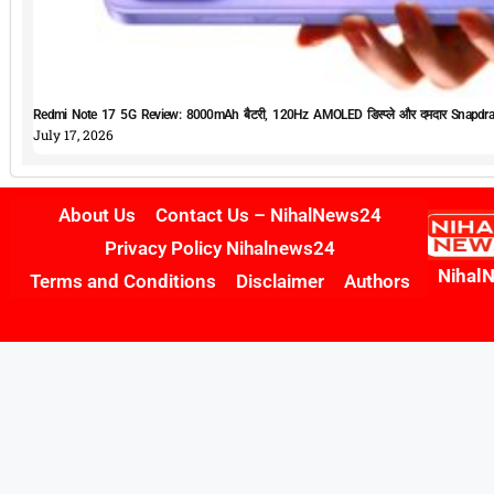
Redmi Note 17 5G Review: 8000mAh बैटरी, 120Hz AMOLED डिस्प्ले और दमदार Snapdrag
July 17, 2026
About Us
Contact Us – NihalNews24
Privacy Policy Nihalnews24
Nihal
Terms and Conditions
Disclaimer
Authors