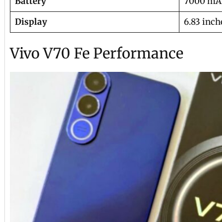
Battery
7000 mA
Display
6.83 inch
Vivo V70 Fe Performance