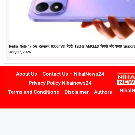
Redmi Note 17 5G Review: 8000mAh बैटरी, 120Hz AMOLED डिस्प्ले और दमदार Snapdrag
July 17, 2026
About Us
Contact Us – NihalNews24
Privacy Policy Nihalnews24
Nihal
Terms and Conditions
Disclaimer
Authors