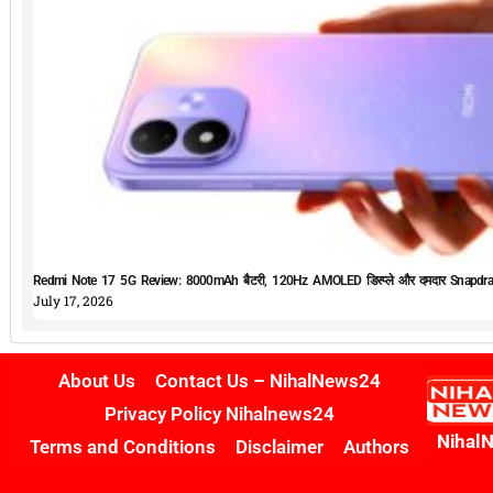
Redmi Note 17 5G Review: 8000mAh बैटरी, 120Hz AMOLED डिस्प्ले और दमदार Snapdrag
July 17, 2026
About Us
Contact Us – NihalNews24
Privacy Policy Nihalnews24
Nihal
Terms and Conditions
Disclaimer
Authors