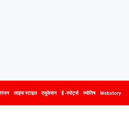
ोरंजन
लाइफ स्टाइल
एजुकेशन
ई -स्पोर्ट्स
ज्योतिष
Webstory