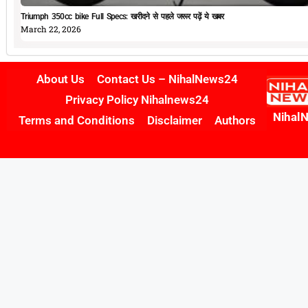
Triumph 350cc bike Full Specs: खरीदने से पहले जरूर पढ़ें ये खबर
March 22, 2026
About Us
Contact Us – NihalNews24
Privacy Policy Nihalnews24
Nihal
Terms and Conditions
Disclaimer
Authors