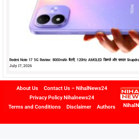
Redmi Note 17 5G Review: 8000mAh बैटरी, 120Hz AMOLED डिस्प्ले और दमदार Snapdrag
July 17, 2026
About Us
Contact Us – NihalNews24
Privacy Policy Nihalnews24
Nihal
Terms and Conditions
Disclaimer
Authors