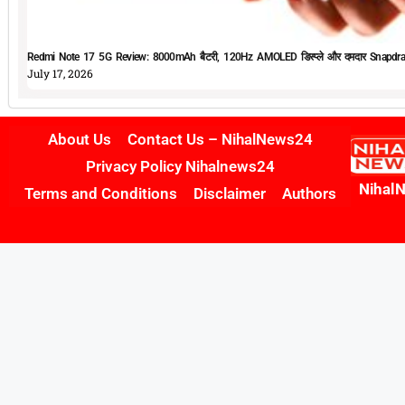
Redmi Note 17 5G Review: 8000mAh बैटरी, 120Hz AMOLED डिस्प्ले और दमदार Snapdrag
July 17, 2026
About Us
Contact Us – NihalNews24
Privacy Policy Nihalnews24
Nihal
Terms and Conditions
Disclaimer
Authors