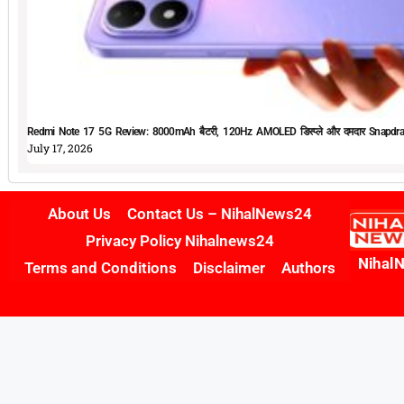
Redmi Note 17 5G Review: 8000mAh बैटरी, 120Hz AMOLED डिस्प्ले और दमदार Snapdrag
July 17, 2026
About Us
Contact Us – NihalNews24
Privacy Policy Nihalnews24
Nihal
Terms and Conditions
Disclaimer
Authors