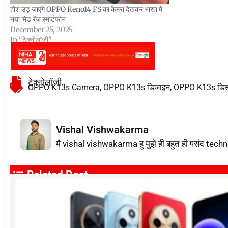
होश उड़ जाएंगे OPPO Reno14 FS का कैमरा देखकर भारत मे
नया मिड रेंज स्मार्टफोन
December 25, 2025
In "टेक्नोलॉजी"
टेक्नोलॉजी
OPPO K13s Camera
,
OPPO K13s डिजाइन
,
OPPO K13s डिस्प
Vishal Vishwakarma
मै vishal vishwakarma हु मुझे ही बहुत ही पसंद techn
Related Post