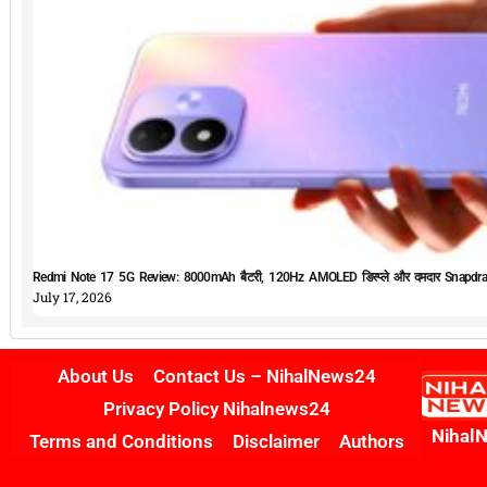
Redmi Note 17 5G Review: 8000mAh बैटरी, 120Hz AMOLED डिस्प्ले और दमदार Snapdrag
July 17, 2026
About Us
Contact Us – NihalNews24
Privacy Policy Nihalnews24
Nihal
Terms and Conditions
Disclaimer
Authors