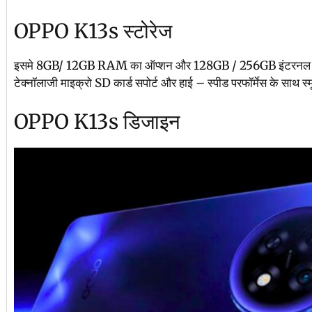
OPPO K13s स्टोरेज
इसमे 8GB/ 12GB RAM का ऑप्शन और 128GB / 256GB इंटरनल स्टोर
टेक्नॉलाजी माइक्रो SD कार्ड सपोर्ट और हाई – स्पीड परफॉर्मेस के साथ स्मू
OPPO K13s डिजाइन