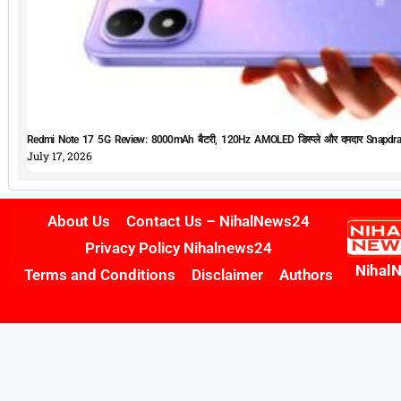
Redmi Note 17 5G Review: 8000mAh बैटरी, 120Hz AMOLED डिस्प्ले और दमदार Snapdrag
July 17, 2026
About Us
Contact Us – NihalNews24
Privacy Policy Nihalnews24
Nihal
Terms and Conditions
Disclaimer
Authors