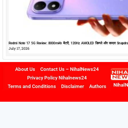
Redmi Note 17 5G Review: 8000mAh बैटरी, 120Hz AMOLED डिस्प्ले और दमदार Snapdrag
July 17, 2026
About Us
Contact Us – NihalNews24
Privacy Policy Nihalnews24
Nihal
Terms and Conditions
Disclaimer
Authors