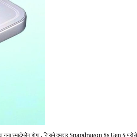
मार्टफोन होगा , जिसमे दमदार Snapdragon 8s Gen 4 प्रोसेसर , बड़