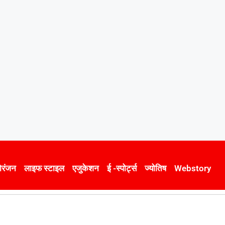
ोरंजन
लाइफ स्टाइल
एजुकेशन
ई -स्पोर्ट्स
ज्योतिष
Webstory