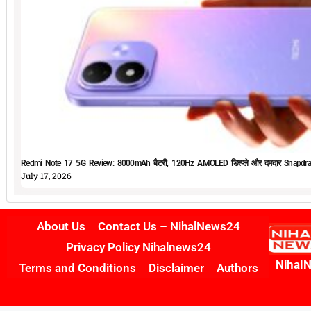
Redmi Note 17 5G Review: 8000mAh बैटरी, 120Hz AMOLED डिस्प्ले और दमदार Snapdrag
July 17, 2026
About Us
Contact Us – NihalNews24
Privacy Policy Nihalnews24
Nihal
Terms and Conditions
Disclaimer
Authors