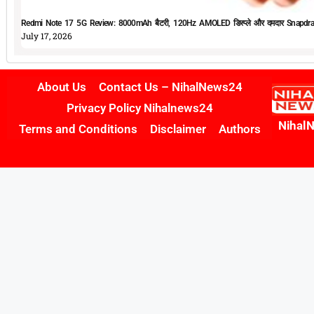
Redmi Note 17 5G Review: 8000mAh बैटरी, 120Hz AMOLED डिस्प्ले और दमदार Snapdrag
July 17, 2026
About Us
Contact Us – NihalNews24
Privacy Policy Nihalnews24
Nihal
Terms and Conditions
Disclaimer
Authors