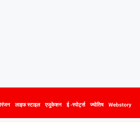
ोरंजन
लाइफ स्टाइल
एजुकेशन
ई -स्पोर्ट्स
ज्योतिष
Webstory