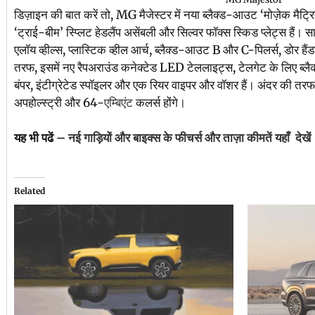
डिज़ाइन की बात करें तो, MG मैजेस्टर में नया ब्लैक्ड-आउट ‘मोज़ेक मैट्
‘ट्राई-बीम’ स्प्लिट हेडलैंप असेंबली और सिल्वर फॉक्स स्किड प्लेट्स हैं।
एलॉय व्हील्स, प्लास्टिक व्हील आर्च, ब्लैक्ड-आउट B और C-पिलर्स, डोर ह
तरफ, इसमें नए रैपअराउंड कनेक्टेड LED टेललाइट्स, टेलगेट के लिए ब्लैक इं
बंपर, इंटीग्रेटेड स्पॉइलर और एक रियर वाइपर और वॉशर हैं। अंदर की तरफ, 
अपहोल्स्ट्री और 64-
एम्बिएंट
कलर्स होंगे।
यह भी पढें –
नई गाड़ियों और बाइक्स के फीचर्स और ताज़ा कीमतें यहाँ देखें
Related