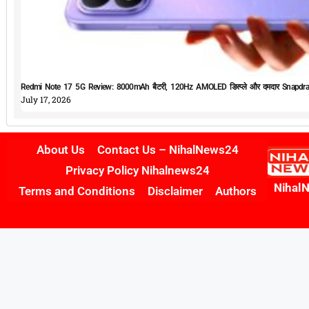
Redmi Note 17 5G Review: 8000mAh बैटरी, 120Hz AMOLED डिस्प्ले और दमदार Snapdrag
July 17, 2026
About Us
Contact Us – NihalNews24
Privacy Policy Nihalnews24
Nihal
Terms and Conditions
Disclaimer
Authors