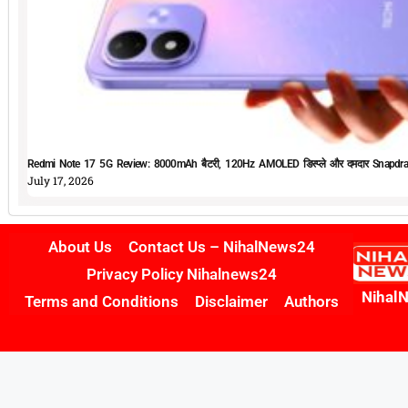
Redmi Note 17 5G Review: 8000mAh बैटरी, 120Hz AMOLED डिस्प्ले और दमदार Snapdrag
July 17, 2026
About Us
Contact Us – NihalNews24
Privacy Policy Nihalnews24
Nihal
Terms and Conditions
Disclaimer
Authors