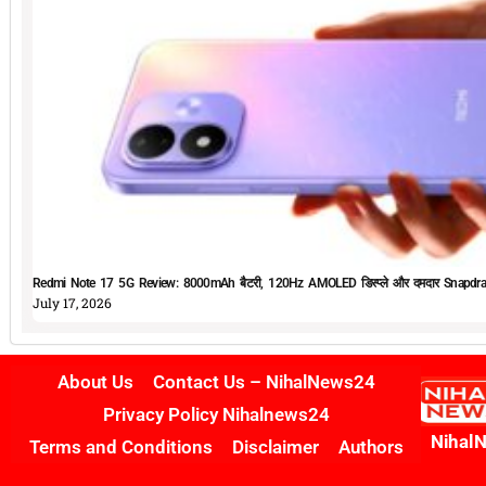
Redmi Note 17 5G Review: 8000mAh बैटरी, 120Hz AMOLED डिस्प्ले और दमदार Snapdrag
July 17, 2026
About Us
Contact Us – NihalNews24
Privacy Policy Nihalnews24
Nihal
Terms and Conditions
Disclaimer
Authors