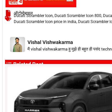
ऑटोमोबाइल
Ducati Scrambler lcon
,
Ducati Scrambler lcon 800
,
Duca
Ducati Scrambler lcon price in india
,
Ducati Scrambler l
Vishal Vishwakarma
मै vishal vishwakarma हु मुझे ही बहुत ही पसंद techn
Related Post