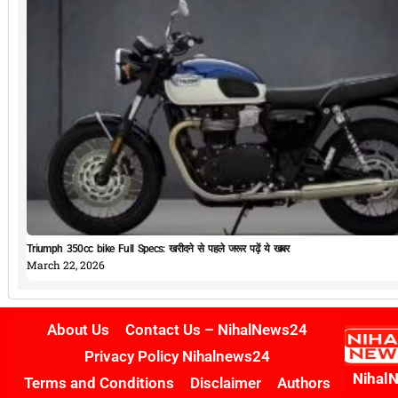
Triumph 350cc bike Full Specs: खरीदने से पहले जरूर पढ़ें ये खबर
March 22, 2026
About Us
Contact Us – NihalNews24
Privacy Policy Nihalnews24
Nihal
Terms and Conditions
Disclaimer
Authors