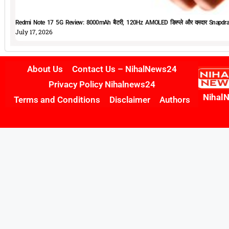
Redmi Note 17 5G Review: 8000mAh बैटरी, 120Hz AMOLED डिस्प्ले और दमदार Snapdrag
July 17, 2026
About Us
Contact Us – NihalNews24
Privacy Policy Nihalnews24
Nihal
Terms and Conditions
Disclaimer
Authors