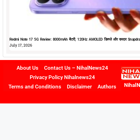
Redmi Note 17 5G Review: 8000mAh बैटरी, 120Hz AMOLED डिस्प्ले और दमदार Snapdrag
July 17, 2026
About Us
Contact Us – NihalNews24
Privacy Policy Nihalnews24
Nihal
Terms and Conditions
Disclaimer
Authors